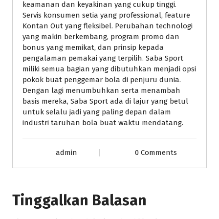
keamanan dan keyakinan yang cukup tinggi.
Servis konsumen setia yang professional, feature
Kontan Out yang fleksibel. Perubahan technologi
yang makin berkembang, program promo dan
bonus yang memikat, dan prinsip kepada
pengalaman pemakai yang terpilih. Saba Sport
miliki semua bagian yang dibutuhkan menjadi opsi
pokok buat penggemar bola di penjuru dunia.
Dengan lagi menumbuhkan serta menambah
basis mereka, Saba Sport ada di lajur yang betul
untuk selalu jadi yang paling depan dalam
industri taruhan bola buat waktu mendatang.
admin
0 Comments
Tinggalkan Balasan