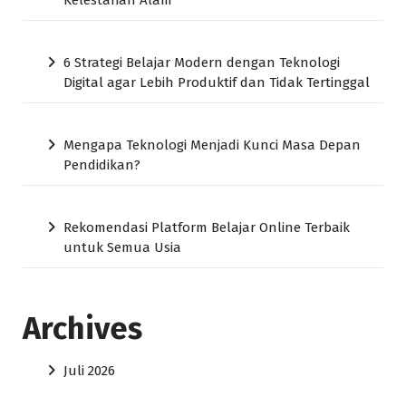
6 Strategi Belajar Modern dengan Teknologi
Digital agar Lebih Produktif dan Tidak Tertinggal
Mengapa Teknologi Menjadi Kunci Masa Depan
Pendidikan?
Rekomendasi Platform Belajar Online Terbaik
untuk Semua Usia
Archives
Juli 2026