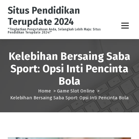
S
Situs Pendidikan
k
i
Terupdate 2024
p
t
"Tingkatkan Pengetahuan Anda, Selangkah Lebih Maju: Situs
Pendidikan Terupdate 2024!"
o
c
o
Kelebihan Bersaing Saba
n
t
Sport: Opsi Inti Pencinta
e
Bola
n
t
Home
>
Game Slot Online
>
Kelebihan Bersaing Saba Sport: Opsi Inti Pencinta Bola