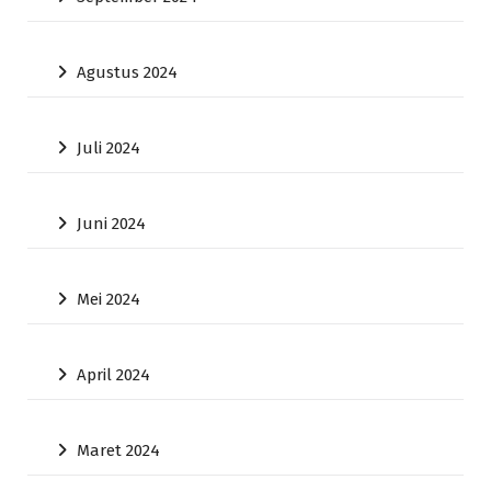
Agustus 2024
Juli 2024
Juni 2024
Mei 2024
April 2024
Maret 2024