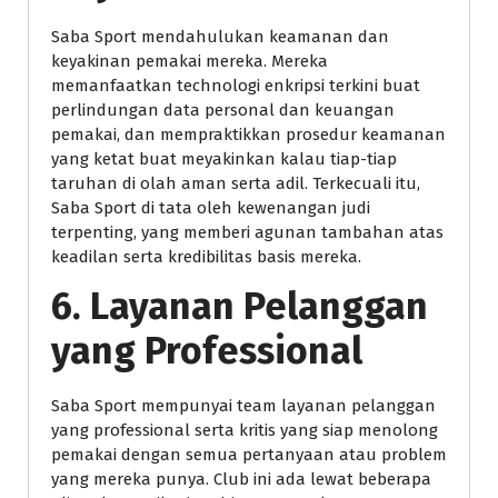
Saba Sport mendahulukan keamanan dan
keyakinan pemakai mereka. Mereka
memanfaatkan technologi enkripsi terkini buat
perlindungan data personal dan keuangan
pemakai, dan mempraktikkan prosedur keamanan
yang ketat buat meyakinkan kalau tiap-tiap
taruhan di olah aman serta adil. Terkecuali itu,
Saba Sport di tata oleh kewenangan judi
terpenting, yang memberi agunan tambahan atas
keadilan serta kredibilitas basis mereka.
6. Layanan Pelanggan
yang Professional
Saba Sport mempunyai team layanan pelanggan
yang professional serta kritis yang siap menolong
pemakai dengan semua pertanyaan atau problem
yang mereka punya. Club ini ada lewat beberapa