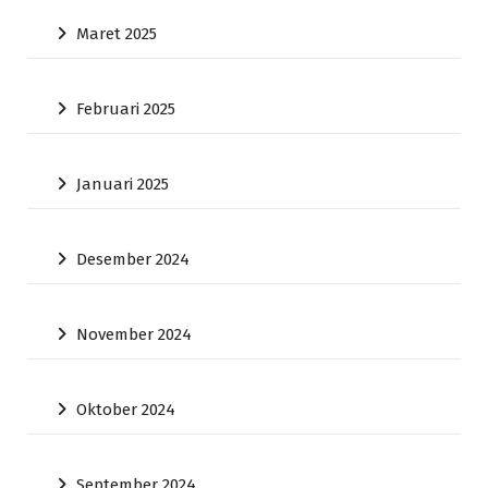
Maret 2025
Februari 2025
Januari 2025
Desember 2024
November 2024
Oktober 2024
September 2024