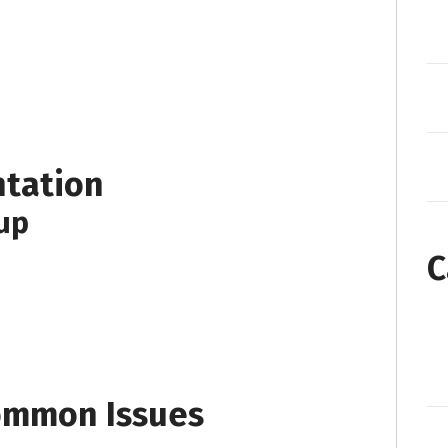
ntation
tup
C
ommon Issues