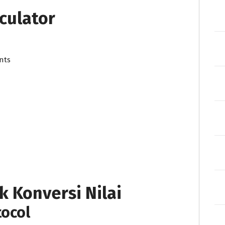
culator
nts
k Konversi Nilai
tocol