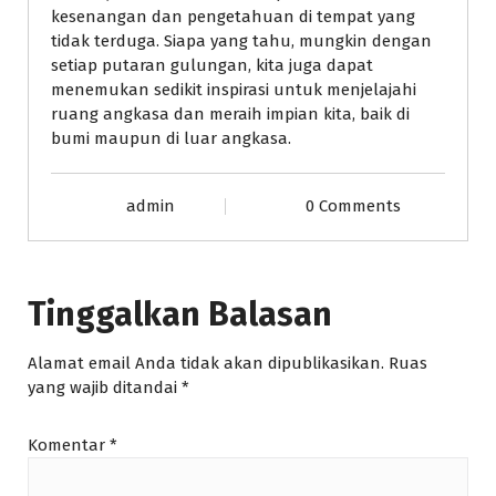
kesenangan dan pengetahuan di tempat yang
tidak terduga. Siapa yang tahu, mungkin dengan
setiap putaran gulungan, kita juga dapat
menemukan sedikit inspirasi untuk menjelajahi
ruang angkasa dan meraih impian kita, baik di
bumi maupun di luar angkasa.
admin
0 Comments
Tinggalkan Balasan
Alamat email Anda tidak akan dipublikasikan.
Ruas
yang wajib ditandai
*
Komentar
*