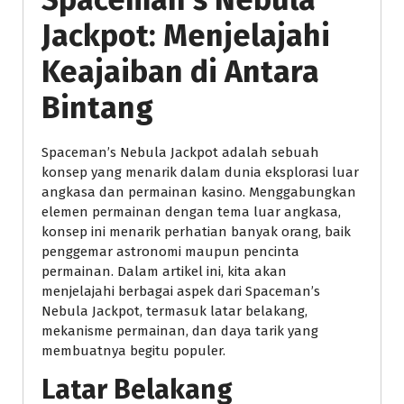
Jackpot: Menjelajahi
Keajaiban di Antara
Bintang
Spaceman’s Nebula Jackpot adalah sebuah
konsep yang menarik dalam dunia eksplorasi luar
angkasa dan permainan kasino. Menggabungkan
elemen permainan dengan tema luar angkasa,
konsep ini menarik perhatian banyak orang, baik
penggemar astronomi maupun pencinta
permainan. Dalam artikel ini, kita akan
menjelajahi berbagai aspek dari Spaceman’s
Nebula Jackpot, termasuk latar belakang,
mekanisme permainan, dan daya tarik yang
membuatnya begitu populer.
Latar Belakang