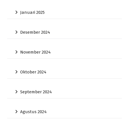
Januari 2025
Desember 2024
November 2024
Oktober 2024
September 2024
Agustus 2024