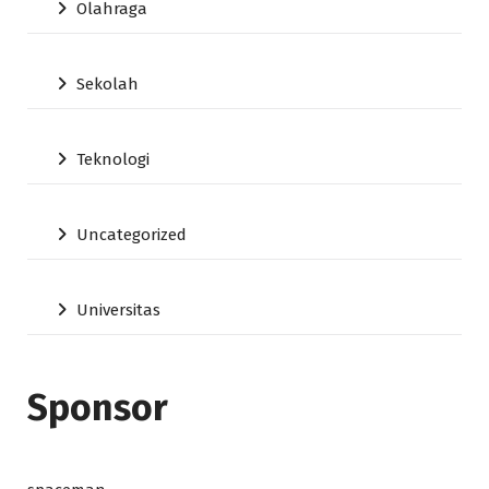
Olahraga
Sekolah
Teknologi
Uncategorized
Universitas
Sponsor