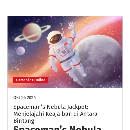
Game Slot Online
Okt 26 2024
Spaceman’s Nebula Jackpot:
Menjelajahi Keajaiban di Antara
Bintang
Spaceman’s Nebula