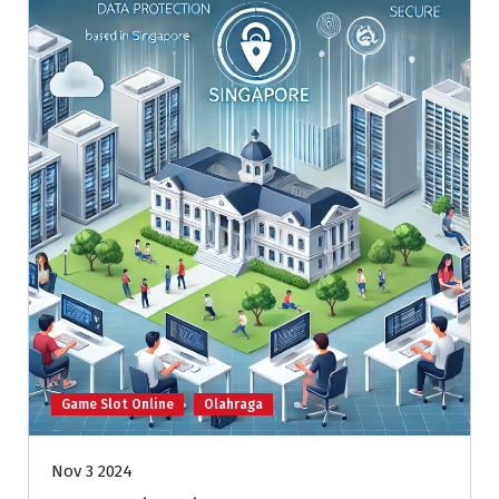
Game Slot Online
Olahraga
Nov 3 2024