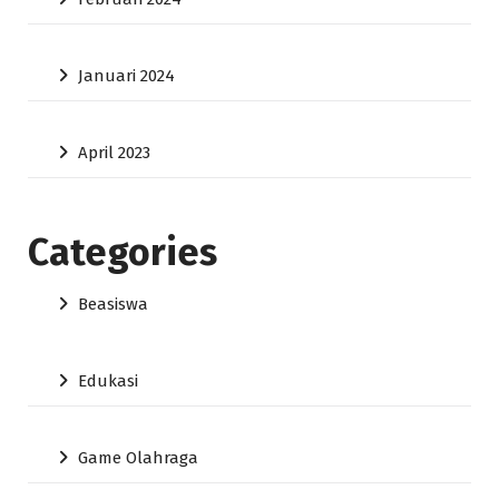
Januari 2024
April 2023
Categories
Beasiswa
Edukasi
Game Olahraga