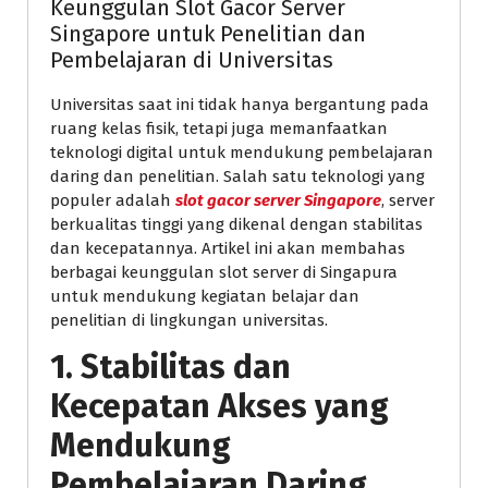
Keunggulan Slot Gacor Server
Singapore untuk Penelitian dan
Pembelajaran di Universitas
Universitas saat ini tidak hanya bergantung pada
ruang kelas fisik, tetapi juga memanfaatkan
teknologi digital untuk mendukung pembelajaran
daring dan penelitian. Salah satu teknologi yang
populer adalah
slot gacor server Singapore
, server
berkualitas tinggi yang dikenal dengan stabilitas
dan kecepatannya. Artikel ini akan membahas
berbagai keunggulan slot server di Singapura
untuk mendukung kegiatan belajar dan
penelitian di lingkungan universitas.
1. Stabilitas dan
Kecepatan Akses yang
Mendukung
Pembelajaran Daring