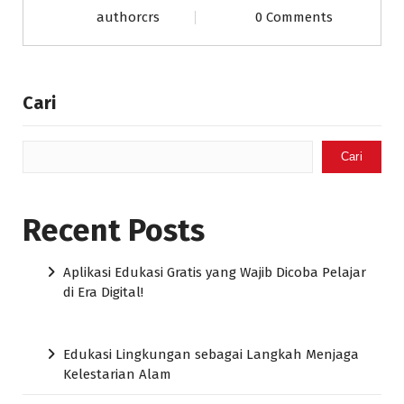
authorcrs
0 Comments
Cari
Cari
Recent Posts
Aplikasi Edukasi Gratis yang Wajib Dicoba Pelajar
di Era Digital!
Edukasi Lingkungan sebagai Langkah Menjaga
Kelestarian Alam