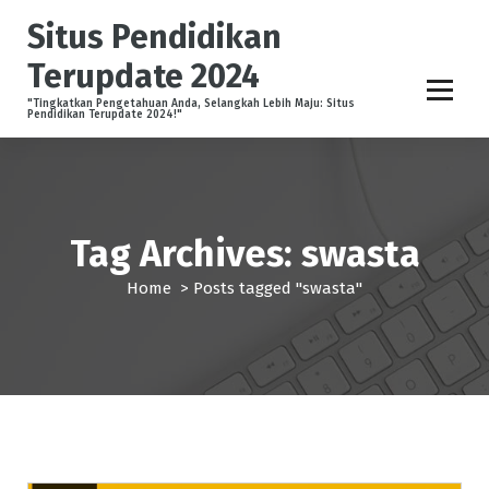
S
Situs Pendidikan
k
i
Terupdate 2024
p
t
"Tingkatkan Pengetahuan Anda, Selangkah Lebih Maju: Situs
Pendidikan Terupdate 2024!"
o
c
o
n
t
Tag Archives: swasta
e
n
Home
>
Posts tagged "swasta"
t