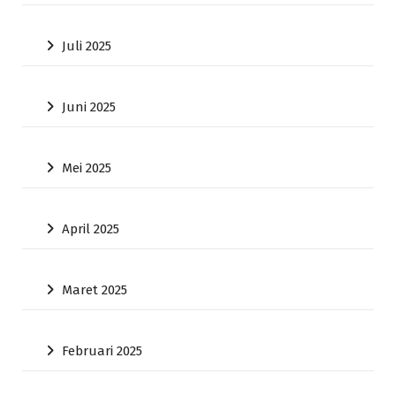
Juli 2025
Juni 2025
Mei 2025
April 2025
Maret 2025
Februari 2025