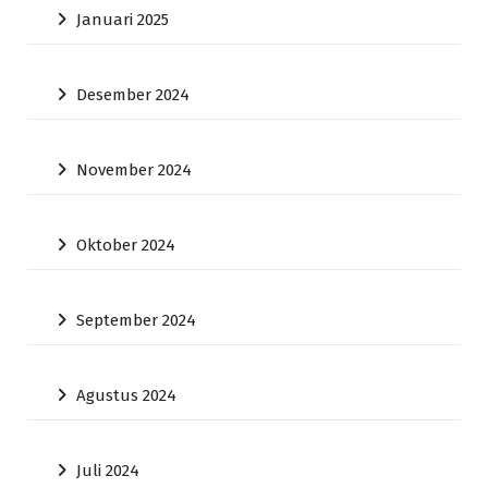
Januari 2025
Desember 2024
November 2024
Oktober 2024
September 2024
Agustus 2024
Juli 2024