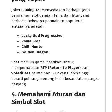
Joker Gaming 123 menyediakan berbagai jenis
permainan slot dengan tema dan fitur yang
berbeda. Beberapa permainan populer di
antaranya adalah:
Lucky God Progressive
Roma Slot
Chilli Hunter
Golden Dragon
Saat memilih game, pastikan untuk
memperhatikan
RTP (Return to Player)
dan
volatilitas
permainan. RTP yang lebih tinggi
berarti peluang menang lebih besar dalam jangka
panjang.
4. Memahami Aturan dan
Simbol Slot