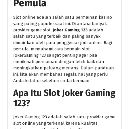
Pemula
Slot online adalah salah satu permainan kasino
yang paling populer saat ini. Di antara banyak
provider game slot,
Joker Gaming 123
adalah
salah satu yang terbaik dan paling banyak
dimainkan oleh para penggemar judi online. Bagi
pemula, memahami cara bermain slot
JokerGaming 123 sangat penting agar bisa
menikmati permainan dengan lebih baik dan
meningkatkan peluang menang. Dalam panduan
ini, kita akan membahas segala hal yang perlu
Anda ketahui sebelum mulai bermain.
Apa Itu Slot Joker Gaming
123?
Joker Gaming 123 adalah salah satu provider game
slot online yang terkenal karena kualitas