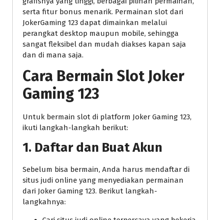
grafisnya yang tinggi, berbagai pilihan permainan,
serta fitur bonus menarik. Permainan slot dari
JokerGaming 123 dapat dimainkan melalui
perangkat desktop maupun mobile, sehingga
sangat fleksibel dan mudah diakses kapan saja
dan di mana saja.
Cara Bermain Slot Joker
Gaming 123
Untuk bermain slot di platform Joker Gaming 123,
ikuti langkah-langkah berikut:
1. Daftar dan Buat Akun
Sebelum bisa bermain, Anda harus mendaftar di
situs judi online yang menyediakan permainan
dari Joker Gaming 123. Berikut langkah-
langkahnya: