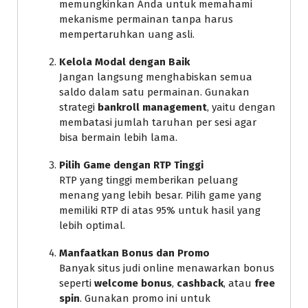
memungkinkan Anda untuk memahami
mekanisme permainan tanpa harus
mempertaruhkan uang asli.
Kelola Modal dengan Baik
Jangan langsung menghabiskan semua
saldo dalam satu permainan. Gunakan
strategi
bankroll management
, yaitu dengan
membatasi jumlah taruhan per sesi agar
bisa bermain lebih lama.
Pilih Game dengan RTP Tinggi
RTP yang tinggi memberikan peluang
menang yang lebih besar. Pilih game yang
memiliki RTP di atas 95% untuk hasil yang
lebih optimal.
Manfaatkan Bonus dan Promo
Banyak situs judi online menawarkan bonus
seperti
welcome bonus
,
cashback
, atau
free
spin
. Gunakan promo ini untuk