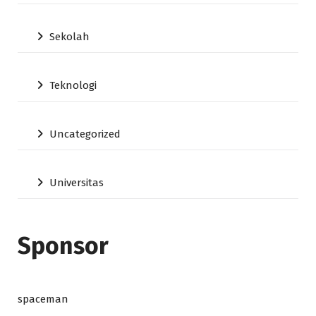
Sekolah
Teknologi
Uncategorized
Universitas
Sponsor
spaceman