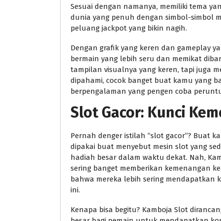
Sesuai dengan namanya, memiliki tema ya
dunia yang penuh dengan simbol-simbol m
peluang jackpot yang bikin nagih.
Dengan grafik yang keren dan gameplay 
bermain yang lebih seru dan memikat diba
tampilan visualnya yang keren, tapi jug
dipahami, cocok banget buat kamu yang b
berpengalaman yang pengen coba perunt
Slot Gacor: Kunci Ke
Pernah denger istilah “slot gacor”? Buat k
dipakai buat menyebut mesin slot yang 
hadiah besar dalam waktu dekat. Nah, Kamb
sering banget memberikan kemenangan ke
bahwa mereka lebih sering mendapatkan ke
ini.
Kenapa bisa begitu? Kamboja Slot diranca
besar bagi pemain untuk mendapatkan ko