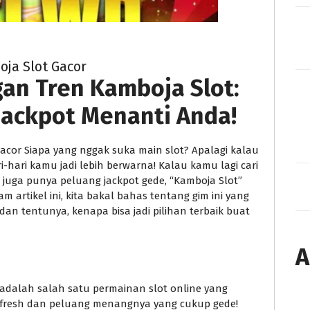
ja Slot Gacor
an Tren Kamboja Slot:
Jackpot Menanti Anda!
cor Siapa yang nggak suka main slot? Apalagi kalau
ri-hari kamu jadi lebih berwarna! Kalau kamu lagi cari
 juga punya peluang jackpot gede, “Kamboja Slot”
m artikel ini, kita bakal bahas tentang gim ini yang
dan tentunya, kenapa bisa jadi pilihan terbaik buat
A
i adalah salah satu permainan slot online yang
fresh dan peluang menangnya yang cukup gede!