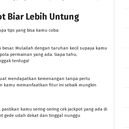
t Biar Lebih Untung
apa tips yang bisa kamu coba:
 besar. Mulailah dengan taruhan kecil supaya kamu
 pola permainan yang ada. Siapa tahu,
nggak terduga!
s buat mendapatkan kemenangan tanpa perlu
 kamu memanfaatkan fitur ini sebaik mungkin
 pastikan kamu sering-sering cek jackpot yang ada di
pot gede udah dekat dan tinggal nunggu