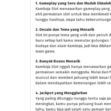
1. Gameplay yang Seru dan Mudah Dimain
Kamboja Slot menawarkan gameplay yang s
ahli permainan slot untuk bisa menikmati 
tunggu hasilnya, siapa tahu keberuntung
2. Desain dan Tema yang Menarik
Slot ini punya tema yang unik dan penuh
baru setiap kali kamu memutar gulungan. S
budaya dan alam Kamboja, jadi bisa dibil
main game.
3. Banyak Bonus Menarik
Kamboja Slot nggak hanya menawarkan game
permainan semakin menggoda. Mulai dari fr
muncul dan memberi peluang lebih besar
dalam mendapatkan kemenangan lebih ce
4. Jackpot yang Menggiurkan
Yang paling ditunggu-tunggu tentu saja jac
meningkat, kamu punya peluang buat mera
tahu, kamu bisa jadi salah satu pemain 