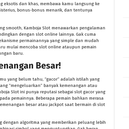
ng eksotis dan khas, membawa kamu langsung ke
isterius, bonus-bonus menarik, dan tentunya
yang smooth, Kamboja Slot menawarkan pengalaman
ndingkan dengan slot online lainnya. Gak cuma
a mekanisme permainannya yang simple dan mudah
aru mulai mencoba slot online ataupun pemain
ungan baru.
menangan Besar!
amu yang belum tahu, “gacor” adalah istilah yang
sedang “mengeluarkan” banyak kemenangan atau
oja Slot ini punya reputasi sebagai slot gacor yang
pada pemainnya. Beberapa pemain bahkan merasa
menangan besar atau jackpot saat bermain di slot
ng dengan algoritma yang memberikan peluang lebih
mbinasi simbol yang menguntungkan. Gak heran