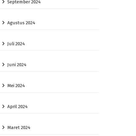
September 2024
Agustus 2024
Juli 2024
Juni 2024
Mei 2024
April 2024
Maret 2024