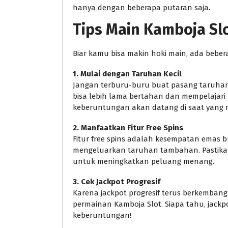
hanya dengan beberapa putaran saja.
Tips Main Kamboja Slo
Biar kamu bisa makin hoki main, ada beber
1. Mulai dengan Taruhan Kecil
Jangan terburu-buru buat pasang taruhan
bisa lebih lama bertahan dan mempelajari
keberuntungan akan datang di saat yang 
2. Manfaatkan Fitur Free Spins
Fitur free spins adalah kesempatan ema
mengeluarkan taruhan tambahan. Pastikan
untuk meningkatkan peluang menang.
3. Cek Jackpot Progresif
Karena jackpot progresif terus berkembang,
permainan Kamboja Slot. Siapa tahu, jack
keberuntungan!