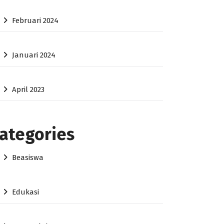
Februari 2024
Januari 2024
April 2023
ategories
Beasiswa
Edukasi