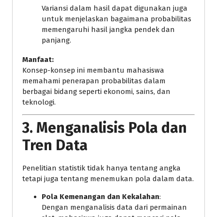
Variansi dalam hasil dapat digunakan juga
untuk menjelaskan bagaimana probabilitas
memengaruhi hasil jangka pendek dan
panjang.
Manfaat:
Konsep-konsep ini membantu mahasiswa
memahami penerapan probabilitas dalam
berbagai bidang seperti ekonomi, sains, dan
teknologi.
3.
Menganalisis Pola dan
Tren Data
Penelitian statistik tidak hanya tentang angka
tetapi juga tentang menemukan pola dalam data.
Pola Kemenangan dan Kekalahan
:
Dengan menganalisis data dari permainan