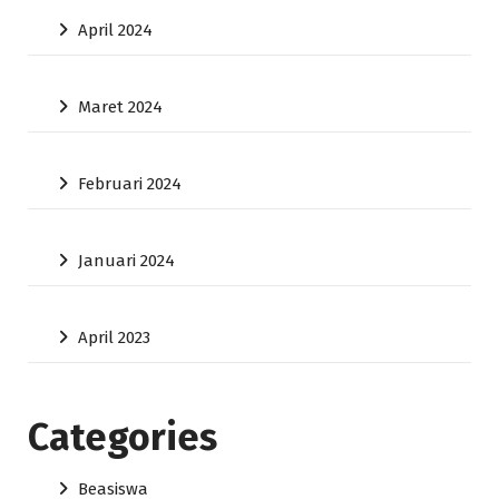
April 2024
Maret 2024
Februari 2024
Januari 2024
April 2023
Categories
Beasiswa