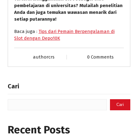
pembelajaran di universitas? Mulailah penelitian
Anda dan juga temukan wawasan menarik dari
setiap putarannya!
Baca juga :
Tips dari Pemain Berpengalaman di
Slot dengan Depo10K
authorcrs
0 Comments
Cari
Cari
Recent Posts