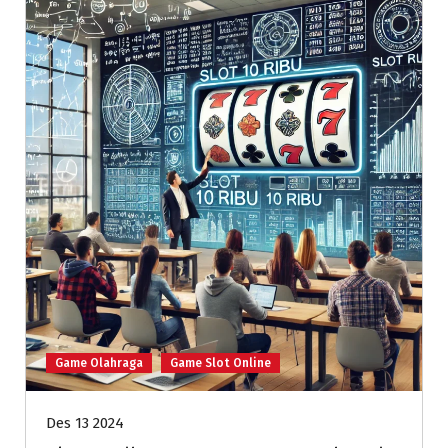
Game Olahraga
Game Slot Online
Des 13 2024