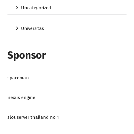
Uncategorized
Universitas
Sponsor
spaceman
nexus engine
slot server thailand no 1