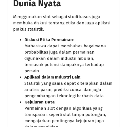
Dunia Nyata
Menggunakan slot sebagai studi kasus juga
membuka diskusi tentang etika dan juga aplikasi
praktis statistik.
Diskusi Etika Permainan
:
Mahasiswa dapat membahas bagaimana
probabilitas juga dalam permainan
digunakan dalam industri hiburan,
termasuk potensi dampaknya terhadap
pemain.
Aplikasi dalam Industri Lain
:
Statistik yang sama dapat diterapkan dalam
analisis pasar, prediksi cuaca, dan juga
pengembangan teknologi berbasis data.
Kejujuran Data
:
Permainan slot dengan algoritma yang
transparan, seperti slot tanpa potongan,
mengajarkan pentingnya kejujuran juga