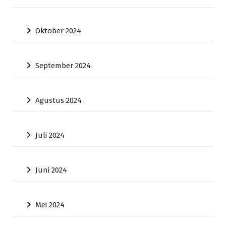
Oktober 2024
September 2024
Agustus 2024
Juli 2024
Juni 2024
Mei 2024