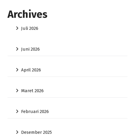
Archives
Juli 2026
Juni 2026
April 2026
Maret 2026
Februari 2026
Desember 2025