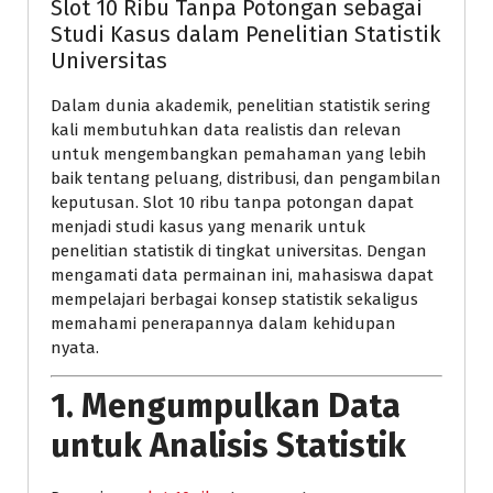
Slot 10 Ribu Tanpa Potongan sebagai
Studi Kasus dalam Penelitian Statistik
Universitas
Dalam dunia akademik, penelitian statistik sering
kali membutuhkan data realistis dan relevan
untuk mengembangkan pemahaman yang lebih
baik tentang peluang, distribusi, dan pengambilan
keputusan. Slot 10 ribu tanpa potongan dapat
menjadi studi kasus yang menarik untuk
penelitian statistik di tingkat universitas. Dengan
mengamati data permainan ini, mahasiswa dapat
mempelajari berbagai konsep statistik sekaligus
memahami penerapannya dalam kehidupan
nyata.
1.
Mengumpulkan Data
untuk Analisis Statistik