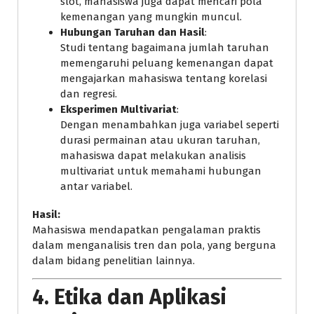
slot, mahasiswa juga dapat mencari pola
kemenangan yang mungkin muncul.
Hubungan Taruhan dan Hasil
:
Studi tentang bagaimana jumlah taruhan
memengaruhi peluang kemenangan dapat
mengajarkan mahasiswa tentang korelasi
dan regresi.
Eksperimen Multivariat
:
Dengan menambahkan juga variabel seperti
durasi permainan atau ukuran taruhan,
mahasiswa dapat melakukan analisis
multivariat untuk memahami hubungan
antar variabel.
Hasil:
Mahasiswa mendapatkan pengalaman praktis
dalam menganalisis tren dan pola, yang berguna
dalam bidang penelitian lainnya.
4.
Etika dan Aplikasi