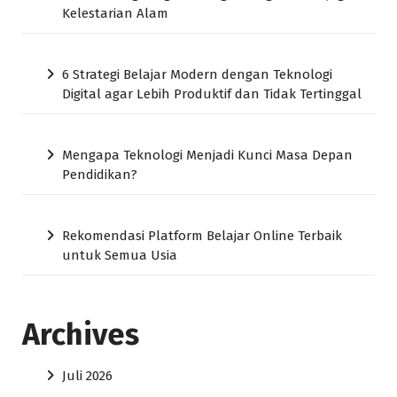
Kelestarian Alam
6 Strategi Belajar Modern dengan Teknologi
Digital agar Lebih Produktif dan Tidak Tertinggal
Mengapa Teknologi Menjadi Kunci Masa Depan
Pendidikan?
Rekomendasi Platform Belajar Online Terbaik
untuk Semua Usia
Archives
Juli 2026