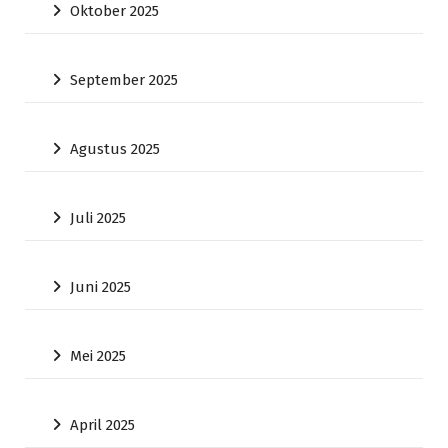
Oktober 2025
September 2025
Agustus 2025
Juli 2025
Juni 2025
Mei 2025
April 2025