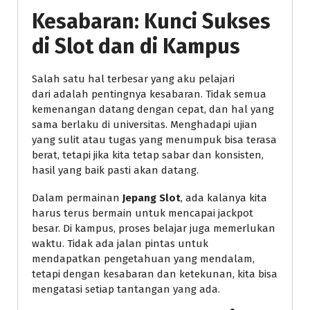
Kesabaran: Kunci Sukses
di Slot dan di Kampus
Salah satu hal terbesar yang aku pelajari
dari adalah pentingnya kesabaran. Tidak semua
kemenangan datang dengan cepat, dan hal yang
sama berlaku di universitas. Menghadapi ujian
yang sulit atau tugas yang menumpuk bisa terasa
berat, tetapi jika kita tetap sabar dan konsisten,
hasil yang baik pasti akan datang.
Dalam permainan
Jepang Slot
, ada kalanya kita
harus terus bermain untuk mencapai jackpot
besar. Di kampus, proses belajar juga memerlukan
waktu. Tidak ada jalan pintas untuk
mendapatkan pengetahuan yang mendalam,
tetapi dengan kesabaran dan ketekunan, kita bisa
mengatasi setiap tantangan yang ada.