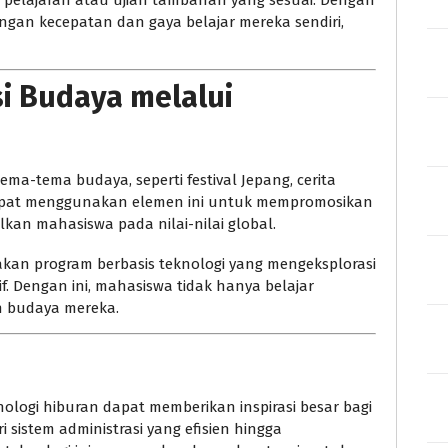
 pelajaran atau ujian tambahan yang sesuai. Dengan
engan kecepatan dan gaya belajar mereka sendiri,
si Budaya melalui
ema-tema budaya, seperti festival Jepang, cerita
as dapat menggunakan elemen ini untuk mempromosikan
kan mahasiswa pada nilai-nilai global.
akan program berbasis teknologi yang mengeksplorasi
f. Dengan ini, mahasiswa tidak hanya belajar
n budaya mereka.
nologi hiburan dapat memberikan inspirasi besar bagi
i sistem administrasi yang efisien hingga