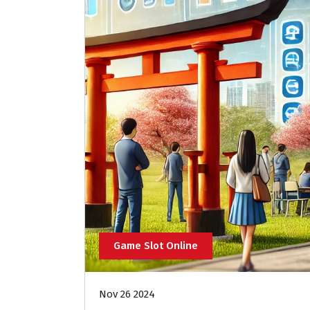
Game Slot Online
Nov 26 2024