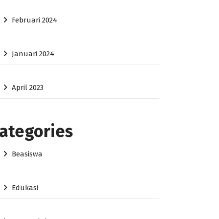
Februari 2024
Januari 2024
April 2023
ategories
Beasiswa
Edukasi