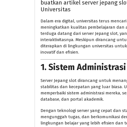
buatkan artikel server jepang 
Universitas
Dalam era digital, universitas terus menc
meningkatkan kualitas pembelajaran dan adm
terduga datang dari server Jepang slot, ya
interaktivitasnya. Meskipun dirancang unt
diterapkan di lingkungan universitas unt
inovatif dan efisien.
1. Sistem Administrasi
Server Jepang slot dirancang untuk mena
stabilitas dan kecepatan yang luar biasa. 
memperbaiki sistem administrasi mereka, s
database, dan portal akademik.
Dengan teknologi server yang cepat dan st
mengunggah tugas, dan berkomunikasi den
lingkungan belajar yang lebih efisien dan te