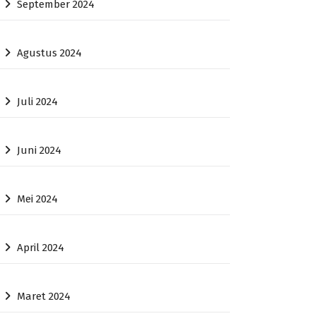
September 2024
Agustus 2024
Juli 2024
Juni 2024
Mei 2024
April 2024
Maret 2024