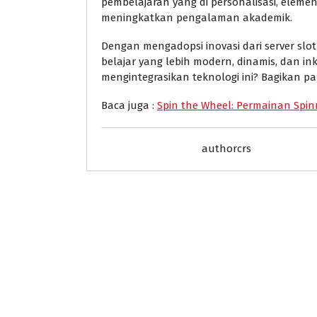
pembelajaran yang di personalisasi, eleme
meningkatkan pengalaman akademik.
Dengan mengadopsi inovasi dari server slo
belajar yang lebih modern, dinamis, dan in
mengintegrasikan teknologi ini? Bagikan p
Baca juga :
Spin the Wheel: Permainan Spi
authorcrs