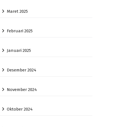
Maret 2025
Februari 2025
Januari 2025
Desember 2024
November 2024
Oktober 2024