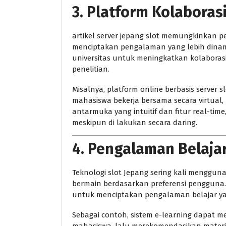
3. Platform Kolaborasi
artikel server jepang slot memungkinkan 
menciptakan pengalaman yang lebih dinamis 
universitas untuk meningkatkan kolabora
penelitian.
Misalnya, platform online berbasis server
mahasiswa bekerja bersama secara virtual,
antarmuka yang intuitif dan fitur real-time,
meskipun di lakukan secara daring.
4. Pengalaman Belajar
Teknologi slot Jepang sering kali mengg
bermain berdasarkan preferensi pengguna
untuk menciptakan pengalaman belajar yan
Sebagai contoh, sistem e-learning dapat