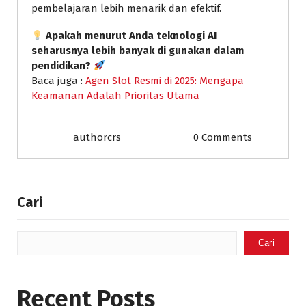
pembelajaran lebih menarik dan efektif.
Apakah menurut Anda teknologi AI
seharusnya lebih banyak di gunakan dalam
pendidikan?
Baca juga :
Agen Slot Resmi di 2025: Mengapa
Keamanan Adalah Prioritas Utama
authorcrs
0 Comments
Cari
Cari
Recent Posts