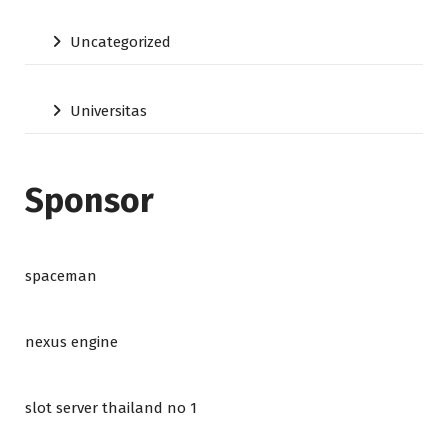
Uncategorized
Universitas
Sponsor
spaceman
nexus engine
slot server thailand no 1