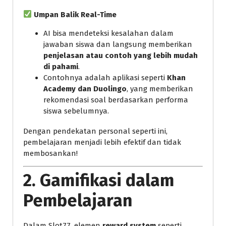
Umpan Balik Real-Time
AI bisa mendeteksi kesalahan dalam
jawaban siswa dan langsung memberikan
penjelasan atau contoh yang lebih mudah
di pahami
.
Contohnya adalah aplikasi seperti
Khan
Academy dan Duolingo
, yang memberikan
rekomendasi soal berdasarkan performa
siswa sebelumnya.
Dengan pendekatan personal seperti ini,
pembelajaran menjadi lebih efektif dan tidak
membosankan!
2. Gamifikasi dalam
Pembelajaran
Dalam Slot77, elemen
reward system
seperti