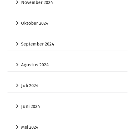
November 2024
Oktober 2024
September 2024
Agustus 2024
Juli 2024
Juni 2024
Mei 2024