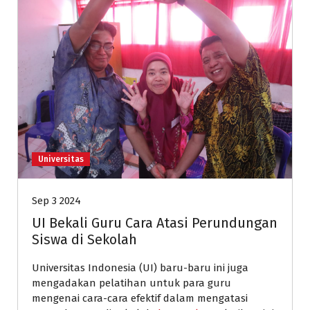
Universitas
Sep 3 2024
UI Bekali Guru Cara Atasi Perundungan
Siswa di Sekolah
Universitas Indonesia (UI) baru-baru ini juga
mengadakan pelatihan untuk para guru
mengenai cara-cara efektif dalam mengatasi