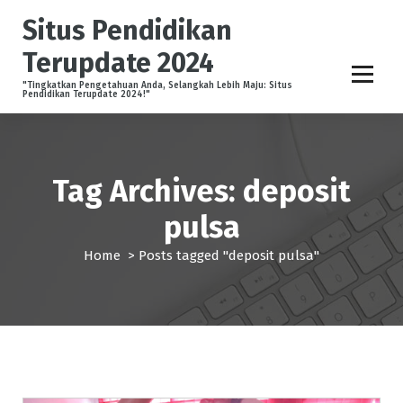
S
Situs Pendidikan
k
i
Terupdate 2024
p
t
"Tingkatkan Pengetahuan Anda, Selangkah Lebih Maju: Situs
Pendidikan Terupdate 2024!"
o
c
o
n
Tag Archives: deposit
t
e
pulsa
n
t
Home
>
Posts tagged "deposit pulsa"