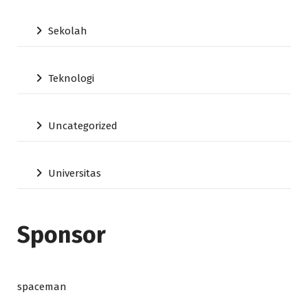
Sekolah
Teknologi
Uncategorized
Universitas
Sponsor
spaceman