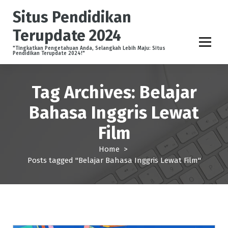
S
Situs Pendidikan
k
i
Terupdate 2024
p
t
"Tingkatkan Pengetahuan Anda, Selangkah Lebih Maju: Situs
Pendidikan Terupdate 2024!"
o
c
o
Tag Archives: Belajar
n
t
Bahasa Inggris Lewat
e
Film
n
t
Home
>
Posts tagged "Belajar Bahasa Inggris Lewat Film"