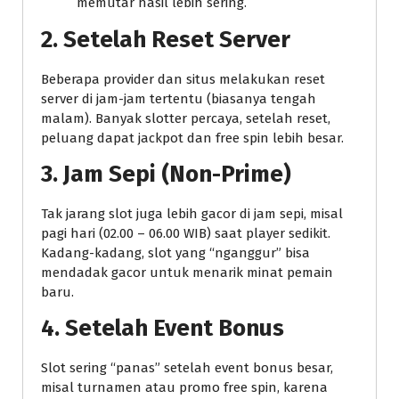
memutar hasil lebih sering.
2.
Setelah Reset Server
Beberapa provider dan situs melakukan reset
server di jam-jam tertentu (biasanya tengah
malam). Banyak slotter percaya, setelah reset,
peluang dapat jackpot dan free spin lebih besar.
3.
Jam Sepi (Non-Prime)
Tak jarang slot juga lebih gacor di jam sepi, misal
pagi hari (02.00 – 06.00 WIB) saat player sedikit.
Kadang-kadang, slot yang “nganggur” bisa
mendadak gacor untuk menarik minat pemain
baru.
4.
Setelah Event Bonus
Slot sering “panas” setelah event bonus besar,
misal turnamen atau promo free spin, karena