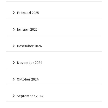
Februari 2025
Januari 2025
Desember 2024
November 2024
Oktober 2024
September 2024