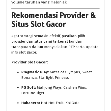
volume taruhan yang melonjak.
Rekomendasi Provider &
Situs Slot Gacor
Agar strategi semakin efektif, pastikan pilih
provider dan situs yang terkenal fair dan
transparan dalam menyediakan RTP serta update
info slot gacor.
Provider Slot Gacor:
Pragmatic Play:
Gates of Olympus, Sweet
Bonanza, Starlight Princess
PG Soft:
Mahjong Ways, Caishen Wins,
Fortune Tiger
Habanero:
Hot Hot Fruit, Koi Gate