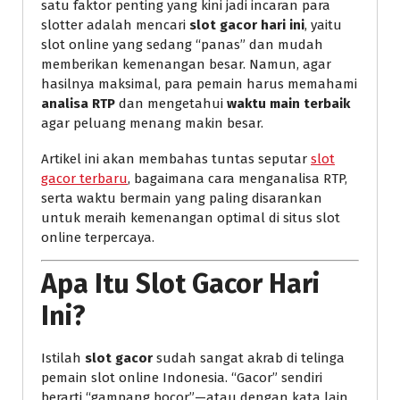
satu faktor penting yang kini jadi incaran para
slotter adalah mencari
slot gacor hari ini
, yaitu
slot online yang sedang “panas” dan mudah
memberikan kemenangan besar. Namun, agar
hasilnya maksimal, para pemain harus memahami
analisa RTP
dan mengetahui
waktu main terbaik
agar peluang menang makin besar.
Artikel ini akan membahas tuntas seputar
slot
gacor terbaru
, bagaimana cara menganalisa RTP,
serta waktu bermain yang paling disarankan
untuk meraih kemenangan optimal di situs slot
online terpercaya.
Apa Itu Slot Gacor Hari
Ini?
Istilah
slot gacor
sudah sangat akrab di telinga
pemain slot online Indonesia. “Gacor” sendiri
berarti “gampang bocor”—atau dengan kata lain,