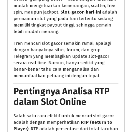
mudah mengeluarkan kemenangan, scatter, free
spin, maupun jackpot.
Slot-gacor-hari-ini
adalah
permainan slot yang pada hari tertentu sedang
memiliki tingkat payout tinggi, sehingga pemain
lebih mudah menang.
Tren mencari slot gacor semakin ramai, apalagi
dengan banyaknya situs, forum, dan grup
Telegram yang membagikan update slot-gacor
secara real time. Namun, hanya sedikit yang
benar-benar tahu cara menganalisa dan
memanfaatkan peluang ini dengan tepat.
Pentingnya Analisa RTP
dalam Slot Online
Salah satu cara efektif untuk mencari slot-gacor
adalah dengan memperhatikan
RTP (Return to
Player)
. RTP adalah persentase dari total taruhan