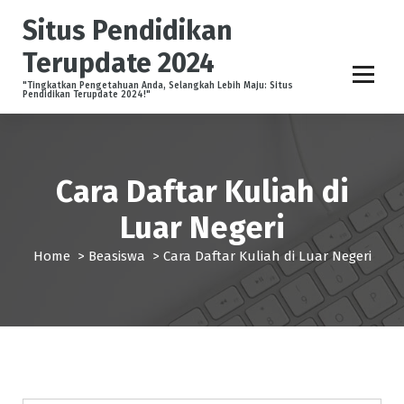
S
Situs Pendidikan
k
i
Terupdate 2024
p
t
"Tingkatkan Pengetahuan Anda, Selangkah Lebih Maju: Situs
Pendidikan Terupdate 2024!"
o
c
o
n
Cara Daftar Kuliah di
t
e
Luar Negeri
n
t
Home
>
Beasiswa
>
Cara Daftar Kuliah di Luar Negeri
Beasiswa
Universitas